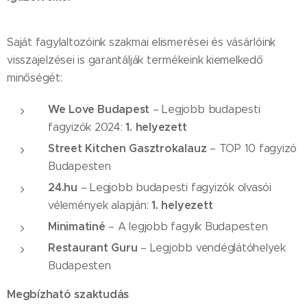
Saját fagylaltozóink szakmai elismerései és vásárlóink
visszajelzései is garantálják termékeink kiemelkedő
minőségét:
We Love Budapest
– Legjobb budapesti
1. helyezett
fagyizók 2024:
Street Kitchen Gasztrokalauz
– TOP 10 fagyizó
Budapesten
24.hu
– Legjobb budapesti fagyizók olvasói
1. helyezett
vélemények alapján:
Minimatiné
– A legjobb fagyik Budapesten
Restaurant Guru
– Legjobb vendéglátóhelyek
Budapesten
Megbízható szaktudás