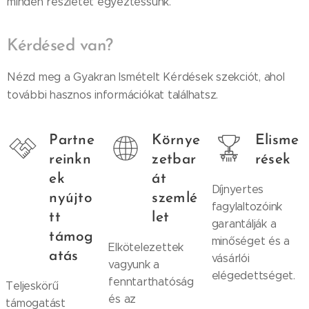
minden részletet egyeztessünk.
Kérdésed van?
Nézd meg a Gyakran Ismételt Kérdések szekciót, ahol
további hasznos információkat találhatsz.
Partne
Környe
Elisme
reinkn
zetbar
rések
ek
át
Díjnyertes
nyújto
szemlé
fagylaltozóink
tt
let
garantálják a
támog
minőséget és a
Elkötelezettek
atás
vásárlói
vagyunk a
elégedettséget.
fenntarthatóság
Teljeskörű
és az
támogatást